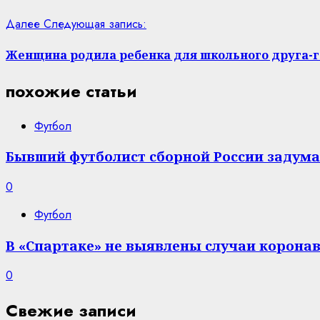
Далее
Следующая запись:
Женщина родила ребенка для школьного друга-г
похожие статьи
Футбол
Бывший футболист сборной России задумал
0
Футбол
В «Спартаке» не выявлены случаи корона
0
Свежие записи