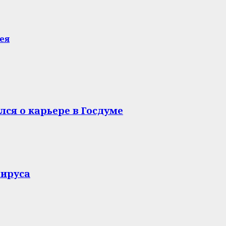
ея
ся о карьере в Госдуме
вируса