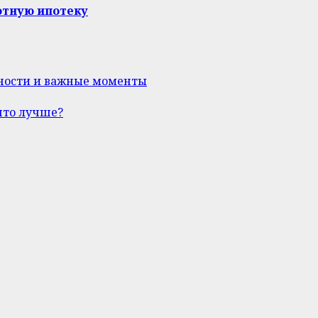
отную ипотеку
нности и важные моменты
что лучше?