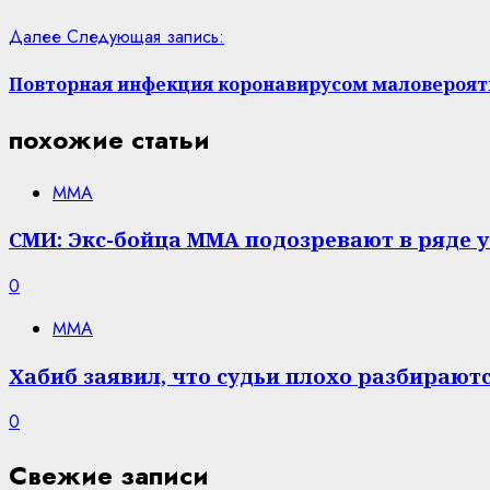
Далее
Следующая запись:
Повторная инфекция коронавирусом маловероятн
похожие статьи
MMA
СМИ: Экс-бойца ММА подозревают в ряде 
0
MMA
Хабиб заявил, что судьи плохо разбирают
0
Свежие записи