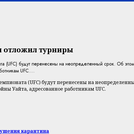
и отложил турниры
та (UFC) будут перенесены на неопределенный срок. Об эт
отникам UFC....
мпионата (UFC) будут перенесены на неопределенный
йны Уайта, адресованное работникам UFC.
рушения карантина