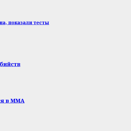
а, показали тесты
убийств
ся в ММА